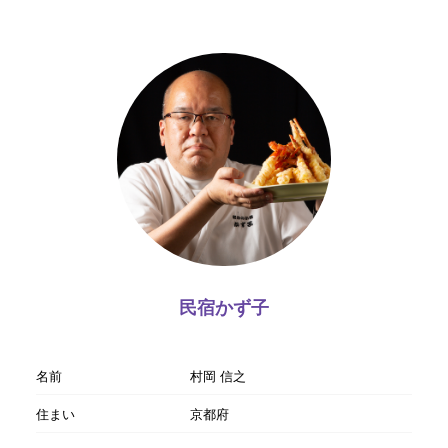
民宿かず子
名前
村岡 信之
住まい
京都府