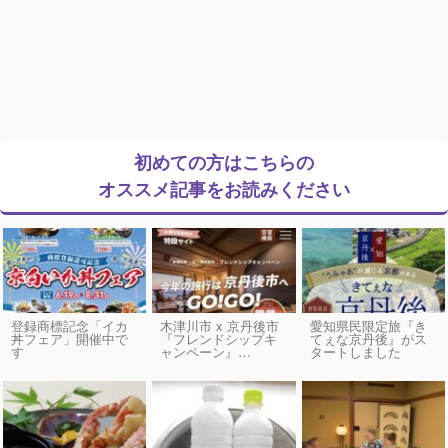
初めての方はこちらの
オススメ記事をお読みください
登録商標記念「イカ
木津川市 x 京丹後市
愛知県民限定旅『き
丼フェア」開催中で
『フレンドシップキ
てぇな京丹後』がス
す
ャンペーン』…
タートしました