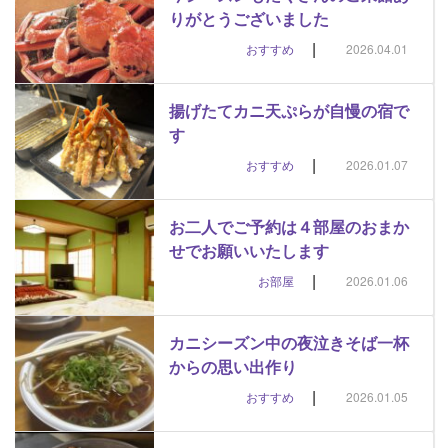
りがとうございました
|
おすすめ
2026.04.01
揚げたてカニ天ぷらが自慢の宿で
す
|
おすすめ
2026.01.07
お二人でご予約は４部屋のおまか
せでお願いいたします
|
お部屋
2026.01.06
カニシーズン中の夜泣きそば一杯
からの思い出作り
|
おすすめ
2026.01.05