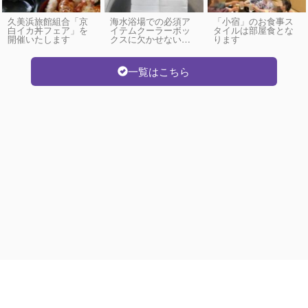
久美浜旅館組合「京
海水浴場での必須ア
「小宿」のお食事ス
白イカ丼フェア」を
イテムクーラーボッ
タイルは部屋食とな
開催いたします
クスに欠かせない…
ります
一覧はこちら