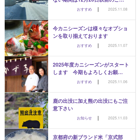
|
おすすめ
2025.11.08
今カニシーズンは様々なオプショ
ンを取り揃えております
|
おすすめ
2025.11.07
2025年度カニシーズンがスタート
します 今期もよろしくお願…
|
おすすめ
2025.11.06
鹿の出没に加え熊の出没にもご注
意下さい
|
お知らせ
2025.11.03
京都府の新ブランド米「京式部