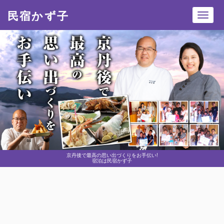
民宿かず子
Toggl
navig
京丹後で最高の思い出づくりをお手伝い!
宿泊は民宿かず子