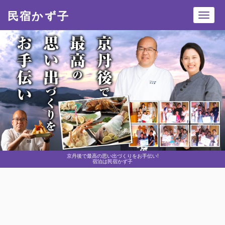
民宿かず子
Toggl
navig
京丹後で最高の思い出づくりをお手伝い!
宿泊は民宿かず子