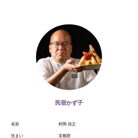
民宿かず子
名前
村岡 信之
住まい
京都府