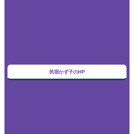
民宿かず子のHP