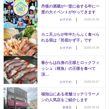
丹後の酒蔵が一堂に会する年に一
度の大イベントがやってきます
|
おすすめ
2026.05.09
カニ天ぷらが年中たらふく食べら
れる宿は「民宿かず子」です
|
おすすめ
2026.05.08
春からは白身の王様とロックフィ
ッシュ（根魚）の王様を食べて
頂…
|
おすすめ
2026.05.07
福知山にある老舗コッテリラーメ
ンの人気店をご紹介します
|
飲食店
2026.05.06