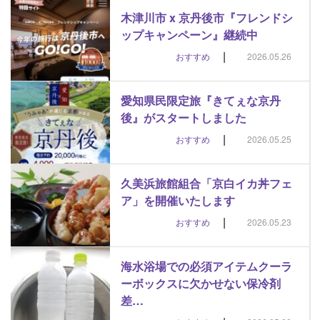
木津川市 x 京丹後市『フレンドシ
ップキャンペーン』継続中
|
おすすめ
2026.05.26
愛知県民限定旅『きてぇな京丹
後』がスタートしました
|
おすすめ
2026.05.25
久美浜旅館組合「京白イカ丼フェ
ア」を開催いたします
|
おすすめ
2026.05.23
海水浴場での必須アイテムクーラ
ーボックスに欠かせない保冷剤
差…