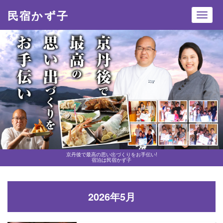
民宿かず子
Toggl
navig
京丹後で最高の思い出づくりをお手伝い!
宿泊は民宿かず子
2026年5月