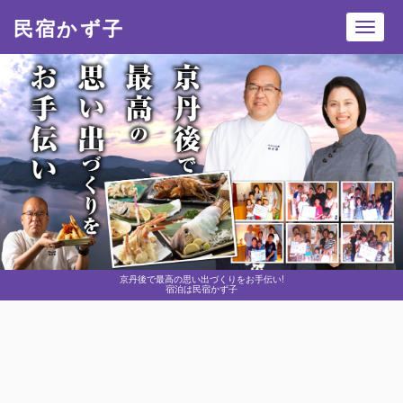
民宿かず子
Toggl
navig
京丹後で最高の思い出づくりをお手伝い!
宿泊は民宿かず子