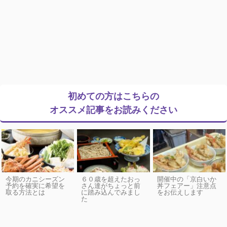
初めての方はこちらの
オススメ記事をお読みください
今期のカニシーズン
６０歳を超えたおっ
開催中の「京白いか
予約を確実に希望を
さん達がちょっと前
丼フェアー」注意点
取る方法とは
に踏み込んでみまし
をお伝えします
た