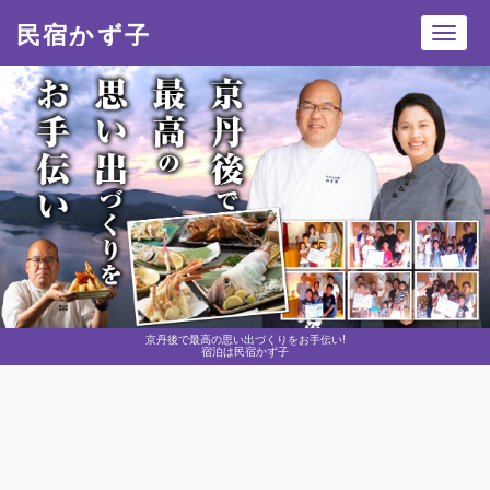
民宿かず子
Toggl
navig
京丹後で最高の思い出づくりをお手伝い!
宿泊は民宿かず子