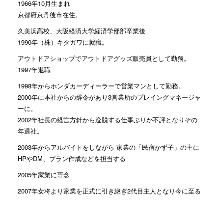
1966年10月生まれ
京都府京丹後市在住。
久美浜高校、大阪経済大学経済学部部卒業後
1990年（株）キタガワに就職。
アウトドアショップでアウトドアグッズ販売員として勤務。
1997年退職
1998年からホンダカーディーラーで営業マンとして勤務。
2000年に本社からの辞令があり3営業所のプレイングマネージャ
ーに。
2002年社長の経営方針から逸脱する仕事ぶりが不評となりその
年退社。
2003年からアルバイトをしながら 家業の「民宿かず子」の主に
HPやDM、プラン作成などを担当する
2005年家業に専念
2007年女将より家業を正式に引き継ぎ2代目主人となり今に至る