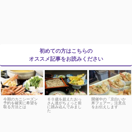
初めての方はこちらの
オススメ記事をお読みください
今期のカニシーズン
６０歳を超えたおっ
開催中の「京白いか
予約を確実に希望を
さん達がちょっと前
丼フェアー」注意点
取る方法とは
に踏み込んでみまし
をお伝えします
た