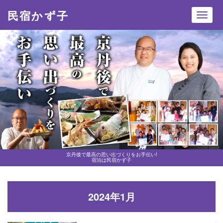
民宿かず子
Toggl
navig
京丹後で最高の思い出づくりをお手伝い!
宿泊は民宿かず子
2024年1月