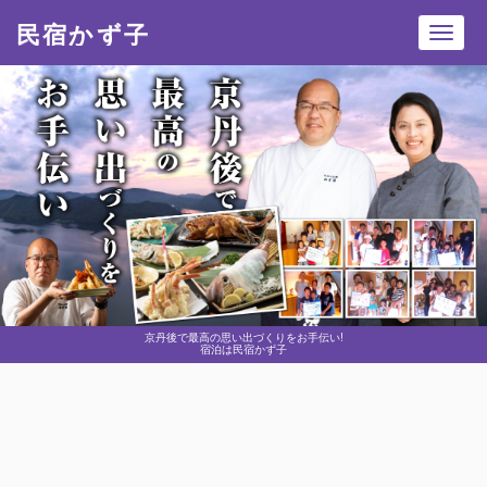
民宿かず子
Toggl
navig
京丹後で最高の思い出づくりをお手伝い!
宿泊は民宿かず子