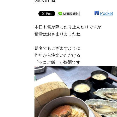
2026.01.04
Pocket
本日も雪が降ったり止んだりですが
積雪はおさまりましたね
題名でもござますように
昨年から注文いただける
「セコご飯」が好調です