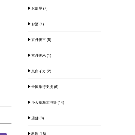
お部屋
(7)
お酒
(1)
京丹後市
(5)
京丹後米
(1)
京白イカ
(2)
全国旅行支援
(6)
小天橋海水浴場
(14)
店舗
(8)
料理
(18)