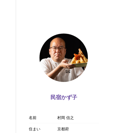
民宿かず子
名前
村岡 信之
住まい
京都府