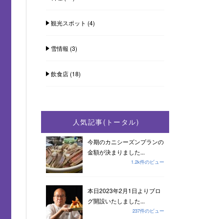
観光スポット
(4)
雪情報
(3)
飲食店
(18)
人気記事(トータル)
今期のカニシーズンプランの
金額が決まりました...
1.2k件のビュー
本日2023年2月1日よりブロ
グ開設いたしました...
237件のビュー