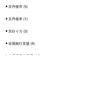
京丹後市
(5)
京丹後米
(1)
京白イカ
(2)
全国旅行支援
(6)
小天橋海水浴場
(14)
店舗
(8)
料理
(18)
観光スポット
(4)
雪情報
(3)