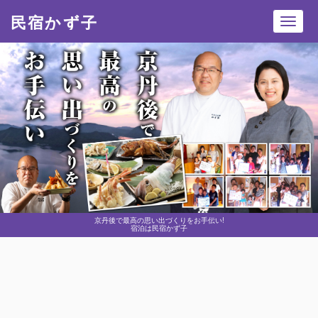
民宿かず子
Toggl
navig
京丹後で最高の思い出づくりをお手伝い!
宿泊は民宿かず子