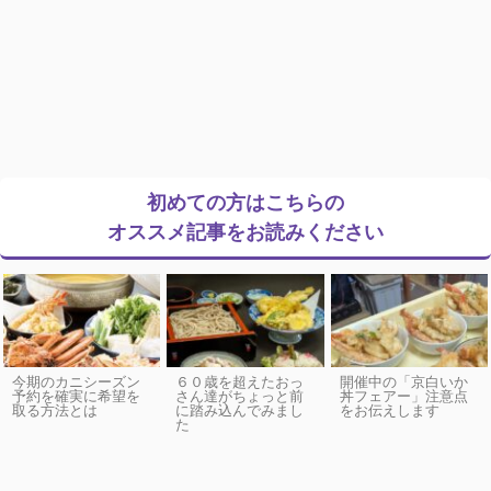
初めての方はこちらの
オススメ記事をお読みください
今期のカニシーズン
６０歳を超えたおっ
開催中の「京白いか
予約を確実に希望を
さん達がちょっと前
丼フェアー」注意点
取る方法とは
に踏み込んでみまし
をお伝えします
た