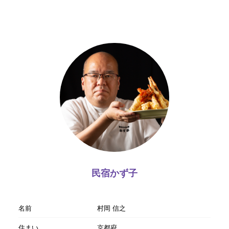
民宿かず子
名前
村岡 信之
住まい
京都府