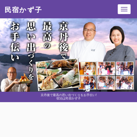
民宿かず子
Toggl
navig
京丹後で最高の思い出づくりをお手伝い!
宿泊は民宿かず子