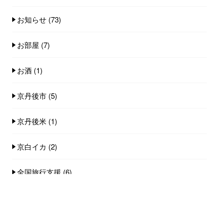
お知らせ
(73)
お部屋
(7)
お酒
(1)
京丹後市
(5)
京丹後米
(1)
京白イカ
(2)
全国旅行支援
(6)
小天橋海水浴場
(14)