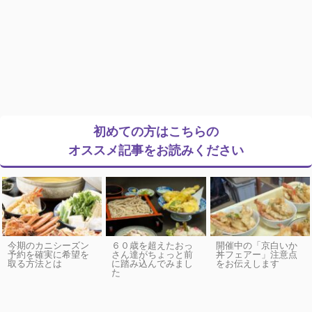
初めての方はこちらの
オススメ記事をお読みください
今期のカニシーズン
６０歳を超えたおっ
開催中の「京白いか
予約を確実に希望を
さん達がちょっと前
丼フェアー」注意点
取る方法とは
に踏み込んでみまし
をお伝えします
た