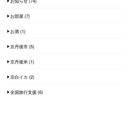
お知らせ
(74)
お部屋
(7)
お酒
(1)
京丹後市
(5)
京丹後米
(1)
京白イカ
(2)
全国旅行支援
(6)
小天橋海水浴場
(14)
店舗
(8)