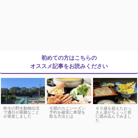
初めての方はこちらの
オススメ記事をお読みください
昨今の野生動物出没
今期のカニシーズン
６０歳を超えたおっ
で通行が困難なこと
予約を確実に希望を
さん達がちょっと前
が発覚しました
取る方法とは
に踏み込んでみまし
た