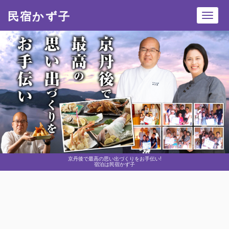
民宿かず子
Toggl
navig
京丹後で最高の思い出づくりをお手伝い!
宿泊は民宿かず子