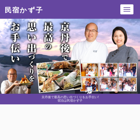
民宿かず子
Toggl
navig
京丹後で最高の思い出づくりをお手伝い!
宿泊は民宿かず子