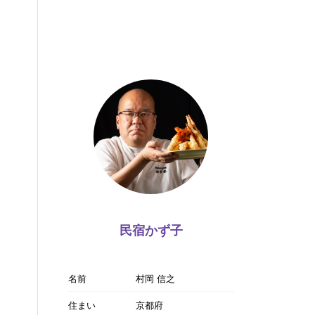
民宿かず子
名前
村岡 信之
住まい
京都府