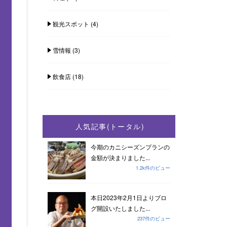
観光スポット
(4)
雪情報
(3)
飲食店
(18)
人気記事(トータル)
今期のカニシーズンプランの
金額が決まりました...
1.2k件のビュー
本日2023年2月1日よりブロ
グ開設いたしました...
237件のビュー