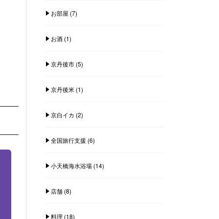
お部屋
(7)
お酒
(1)
京丹後市
(5)
京丹後米
(1)
京白イカ
(2)
全国旅行支援
(6)
小天橋海水浴場
(14)
店舗
(8)
料理
(18)