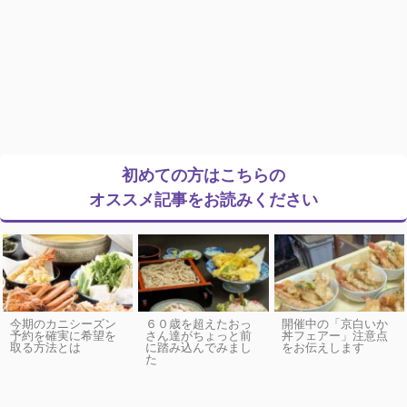
初めての方はこちらの
オススメ記事をお読みください
今期のカニシーズン
６０歳を超えたおっ
開催中の「京白いか
予約を確実に希望を
さん達がちょっと前
丼フェアー」注意点
取る方法とは
に踏み込んでみまし
をお伝えします
た