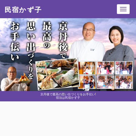
民宿かず子
Toggl
navig
京丹後で最高の思い出づくりをお手伝い!
宿泊は民宿かず子