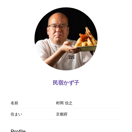
民宿かず子
名前
村岡 信之
住まい
京都府
Profile