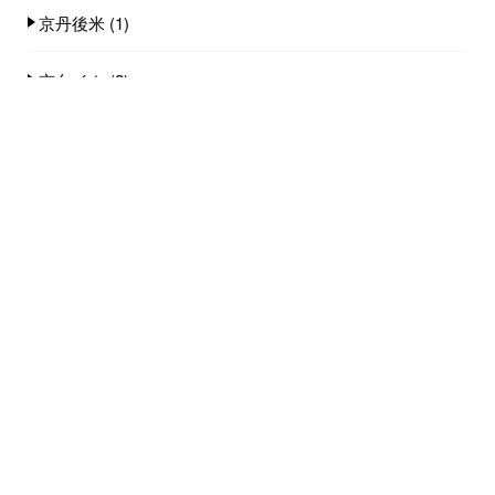
京丹後米
(1)
京白イカ
(2)
全国旅行支援
(6)
小天橋海水浴場
(14)
店舗
(8)
料理
(18)
観光スポット
(4)
雪情報
(3)
飲食店
(18)