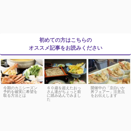
初めての方はこちらの
オススメ記事をお読みください
今期のカニシーズン
６０歳を超えたおっ
開催中の「京白いか
予約を確実に希望を
さん達がちょっと前
丼フェアー」注意点
取る方法とは
に踏み込んでみまし
をお伝えします
た