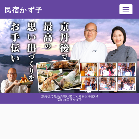
民宿かず子
Toggl
navig
京丹後で最高の思い出づくりをお手伝い!
宿泊は民宿かず子