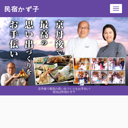
民宿かず子
Toggl
navig
京丹後で最高の思い出づくりをお手伝い!
宿泊は民宿かず子