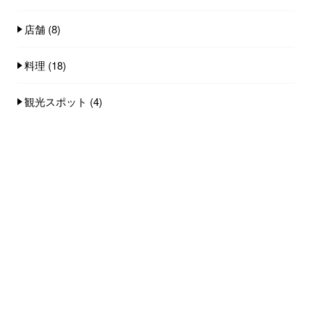
店舗
(8)
料理
(18)
観光スポット
(4)
雪情報
(3)
飲食店
(18)
人気記事(トータル)
今期のカニシーズンプランの金額が決まりま
した...
1.2k件のビュー