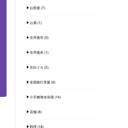
お部屋
(7)
お酒
(1)
京丹後市
(5)
京丹後米
(1)
京白イカ
(2)
全国旅行支援
(6)
小天橋海水浴場
(14)
店舗
(8)
料理
(18)