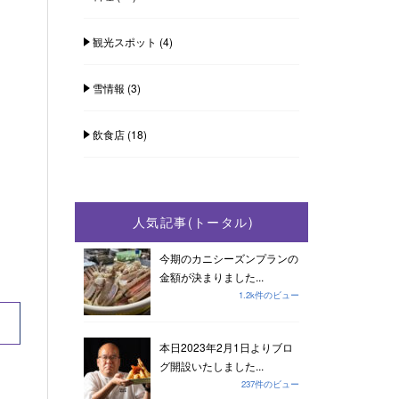
観光スポット
(4)
雪情報
(3)
飲食店
(18)
人気記事(トータル)
今期のカニシーズンプランの
金額が決まりました...
1.2k件のビュー
本日2023年2月1日よりブロ
グ開設いたしました...
237件のビュー