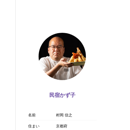
民宿かず子
名前
村岡 信之
住まい
京都府