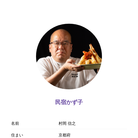
民宿かず子
名前
村岡 信之
住まい
京都府