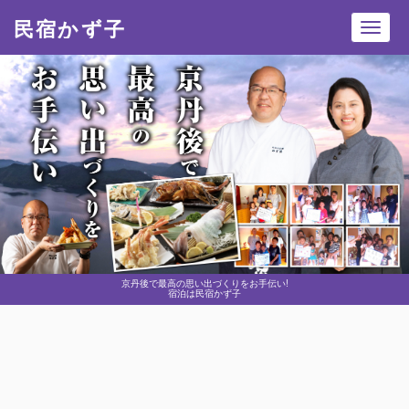
民宿かず子
Toggl
navig
京丹後で最高の思い出づくりをお手伝い!
宿泊は民宿かず子