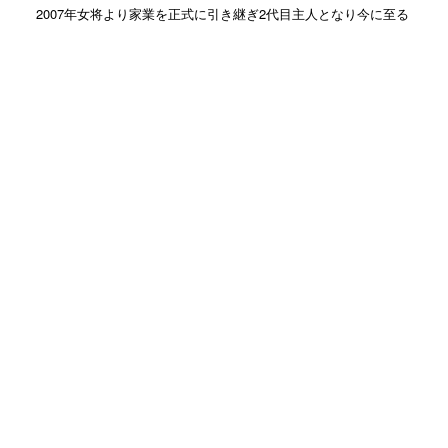
2007年女将より家業を正式に引き継ぎ2代目主人となり今に至る
カテゴリー
おすすめ
(321)
お土産店
(1)
お客様の声
(13)
お知らせ
(75)
お部屋
(7)
お酒
(1)