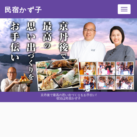
民宿かず子
Toggl
navig
京丹後で最高の思い出づくりをお手伝い!
宿泊は民宿かず子