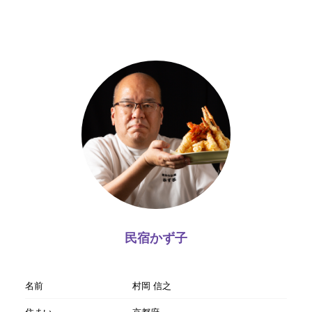
民宿かず子
名前
村岡 信之
住まい
京都府