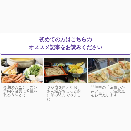
初めての方はこちらの
オススメ記事をお読みください
今期のカニシーズン
６０歳を超えたおっ
開催中の「京白いか
予約を確実に希望を
さん達がちょっと前
丼フェアー」注意点
取る方法とは
に踏み込んでみまし
をお伝えします
た