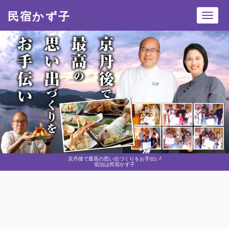
民宿かず子
Toggl
navig
京丹後で最高の思い出づくりをお手伝い!
宿泊は民宿かず子