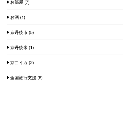
お部屋
(7)
お酒
(1)
京丹後市
(5)
京丹後米
(1)
京白イカ
(2)
全国旅行支援
(6)
小天橋海水浴場
(14)
店舗
(8)
料理
(18)