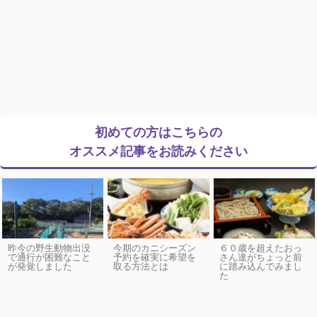
初めての方はこちらの
オススメ記事をお読みください
昨今の野生動物出没
今期のカニシーズン
６０歳を超えたおっ
で通行が困難なこと
予約を確実に希望を
さん達がちょっと前
が発覚しました
取る方法とは
に踏み込んでみまし
た