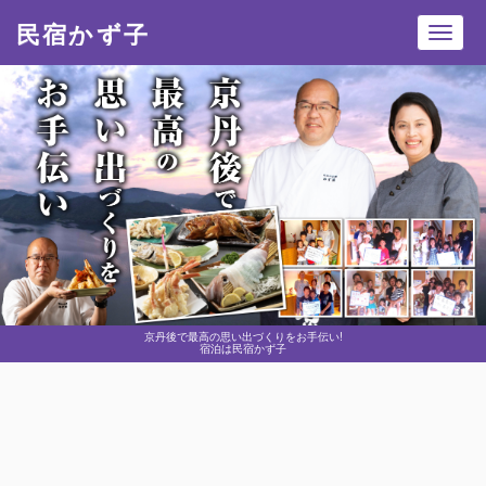
民宿かず子
Toggl
navig
京丹後で最高の思い出づくりをお手伝い!
宿泊は民宿かず子