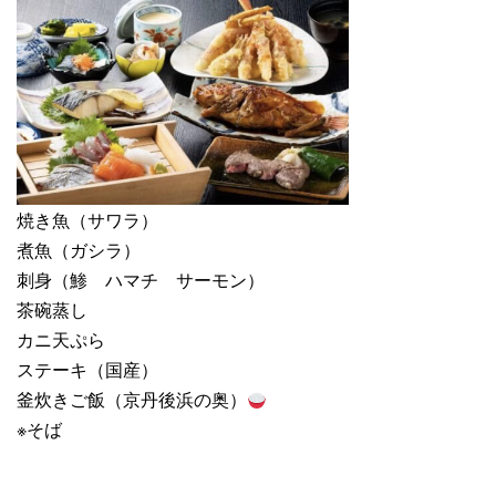
焼き魚（サワラ）
煮魚（ガシラ）
刺身（鯵 ハマチ サーモン）
茶碗蒸し
カニ天ぷら
ステーキ（国産）
釜炊きご飯（京丹後浜の奥）
※そば