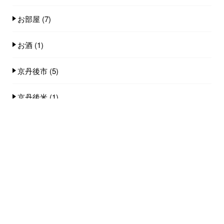
お部屋
(7)
お酒
(1)
京丹後市
(5)
京丹後米
(1)
京白イカ
(2)
全国旅行支援
(6)
小天橋海水浴場
(14)
店舗
(8)