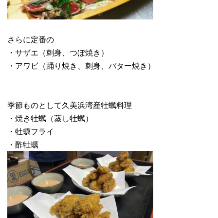
さらに定番の
・サザエ（刺身、つぼ焼き）
・アワビ（踊り焼き、刺身、バター焼き）
季節ものとして久美浜湾産牡蠣料理
・焼き牡蠣（蒸し牡蠣）
・牡蠣フライ
・酢牡蠣