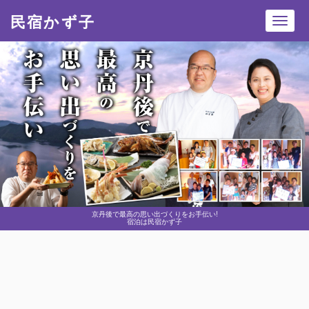
民宿かず子
Toggl
navig
京丹後で最高の思い出づくりをお手伝い!
宿泊は民宿かず子