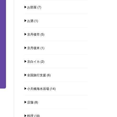
お部屋
(7)
お酒
(1)
京丹後市
(5)
京丹後米
(1)
京白イカ
(2)
全国旅行支援
(6)
小天橋海水浴場
(14)
店舗
(8)
料理
(18)