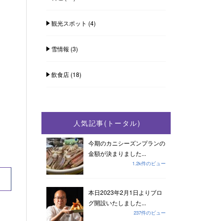
観光スポット
(4)
雪情報
(3)
飲食店
(18)
人気記事(トータル)
今期のカニシーズンプランの
金額が決まりました...
1.2k件のビュー
本日2023年2月1日よりブロ
グ開設いたしました...
237件のビュー