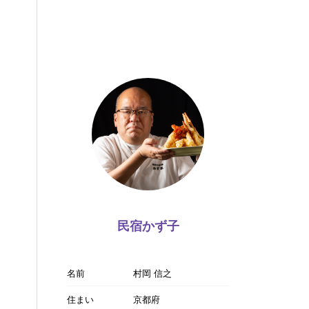
民宿かず子
名前
村岡 信之
住まい
京都府