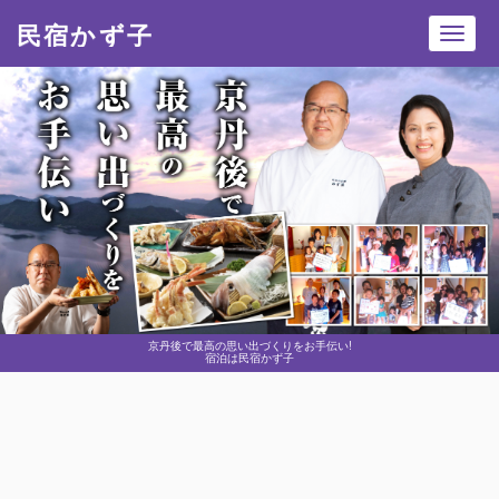
民宿かず子
Toggl
navig
京丹後で最高の思い出づくりをお手伝い!
宿泊は民宿かず子