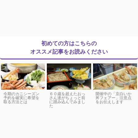
初めての方はこちらの
オススメ記事をお読みください
今期のカニシーズン
６０歳を超えたおっ
開催中の「京白いか
予約を確実に希望を
さん達がちょっと前
丼フェアー」注意点
取る方法とは
に踏み込んでみまし
をお伝えします
た