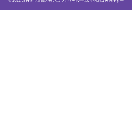
© 2022
京丹後で最高の思い出づくりをお手伝い! 宿泊は民宿かず子