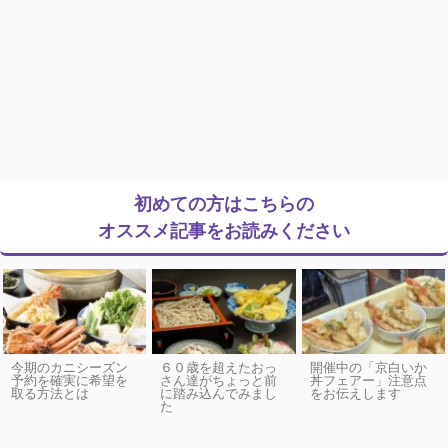
初めての方はこちらの
オススメ記事をお読みください
今期のカニシーズン
６０歳を超えたおっ
開催中の「京白いか
予約を確実に希望を
さん達がちょっと前
丼フェアー」注意点
取る方法とは
に踏み込んでみまし
をお伝えします
た