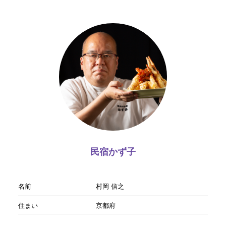
民宿かず子
名前
村岡 信之
住まい
京都府