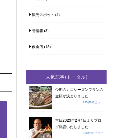
観光スポット
(4)
雪情報
(3)
飲食店
(18)
人気記事(トータル)
今期のカニシーズンプランの
金額が決まりました...
1.2k件のビュー
本日2023年2月1日よりブロ
グ開設いたしました...
237件のビュー