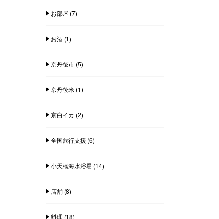
お部屋
(7)
お酒
(1)
京丹後市
(5)
京丹後米
(1)
京白イカ
(2)
全国旅行支援
(6)
小天橋海水浴場
(14)
店舗
(8)
料理
(18)