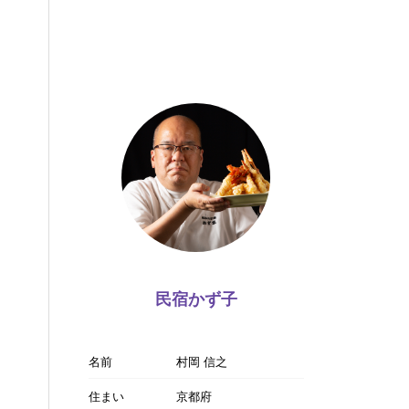
民宿かず子
名前
村岡 信之
住まい
京都府