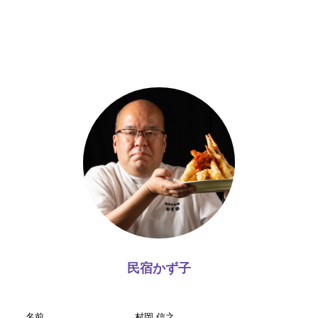
民宿かず子
名前
村岡 信之