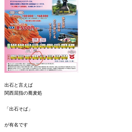
出石と言えば
関西屈指の蕎麦処
「出石そば」
が有名です