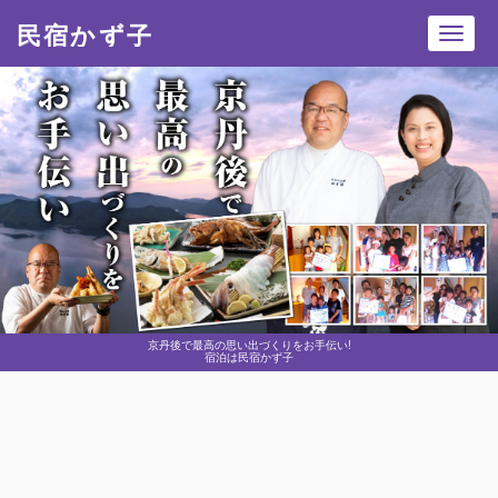
民宿かず子
Toggl
navig
京丹後で最高の思い出づくりをお手伝い!
宿泊は民宿かず子