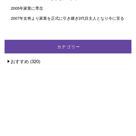
2005年家業に専念
2007年女将より家業を正式に引き継ぎ2代目主人となり今に至る
カテゴリー
おすすめ
(320)
お土産店
(1)
お客様の声
(13)
お知らせ
(75)
お部屋
(7)