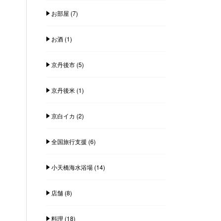
お部屋
(7)
お酒
(1)
京丹後市
(5)
京丹後米
(1)
京白イカ
(2)
全国旅行支援
(6)
小天橋海水浴場
(14)
店舗
(8)
料理
(18)