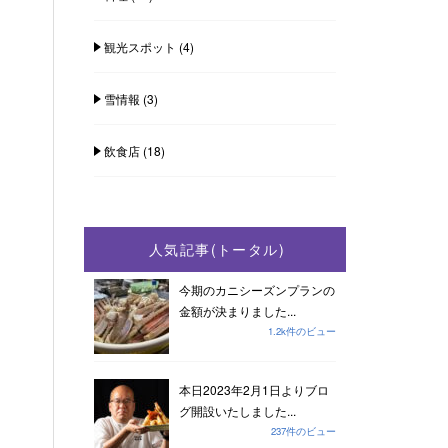
観光スポット
(4)
雪情報
(3)
飲食店
(18)
人気記事(トータル)
今期のカニシーズンプランの
金額が決まりました...
1.2k件のビュー
本日2023年2月1日よりブロ
グ開設いたしました...
237件のビュー