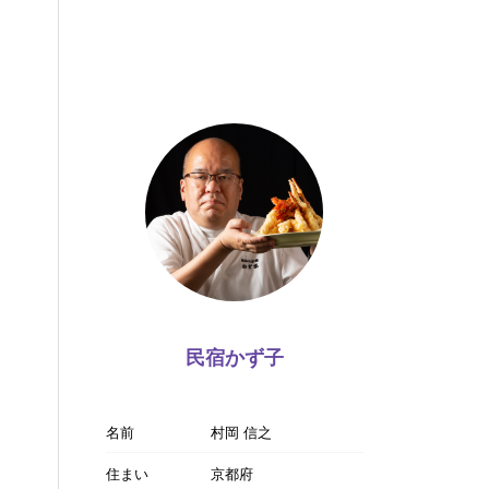
民宿かず子
名前
村岡 信之
住まい
京都府