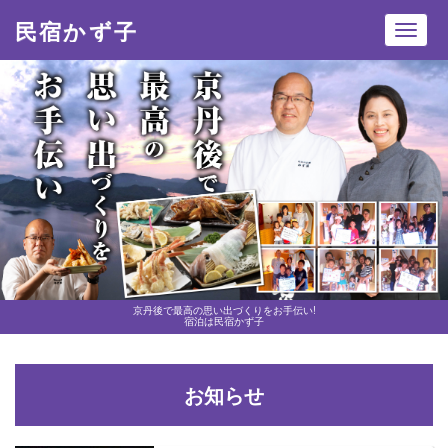
民宿かず子
Toggl
navig
京丹後で最高の思い出づくりをお手伝い!
宿泊は民宿かず子
お知らせ