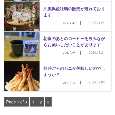
久美浜産牡蠣の販売が遅れており
ます
|
おすすめ
2024.11.24
朝食のあとのコーヒーを飲みなが
らお願いしたいことがあります
|
お知らせ
2024.11.21
何時ごろのカニが美味しいのでし
ょうか？
|
おすすめ
2024.09.03
Page 1 of 3
1
2
3