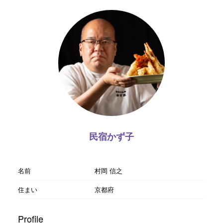
民宿かず子
名前
村岡 信之
住まい
京都府
Profile