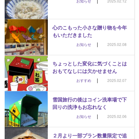
|
お知らせ
2025.02.12
心のこもった小さな贈り物を今年
もいただきました
|
お知らせ
2025.02.08
ちょっとした変化に気づくことは
おもてなしには欠かせません
|
おすすめ
2025.02.07
雪国旅行の後はコイン洗車場で下
回りの洗浄もお忘れなく
|
お知らせ
2025.02.06
２月より一部プラン数量限定で追