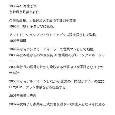
1966年10月生まれ
京都府京丹後市在住。
久美浜高校、大阪経済大学経済学部部卒業後
1990年（株）キタガワに就職。
アウトドアショップでアウトドアグッズ販売員として勤務。
1997年退職
1998年からホンダカーディーラーで営業マンとして勤務。
2000年に本社からの辞令があり3営業所のプレイングマネージャ
ーに。
2002年社長の経営方針から逸脱する仕事ぶりが不評となりその
年退社。
2003年からアルバイトをしながら 家業の「民宿かず子」の主に
HPやDM、プラン作成などを担当する
2005年家業に専念
2007年女将より家業を正式に引き継ぎ2代目主人となり今に至る