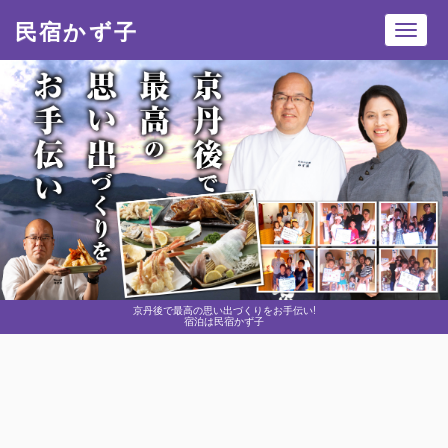
民宿かず子
Toggl
navig
京丹後で最高の思い出づくりをお手伝い!
宿泊は民宿かず子