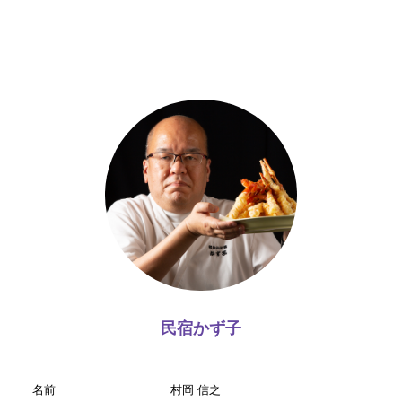
民宿かず子
名前
村岡 信之