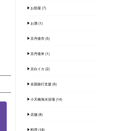
お部屋
(7)
お酒
(1)
京丹後市
(5)
京丹後米
(1)
京白イカ
(2)
全国旅行支援
(6)
小天橋海水浴場
(14)
店舗
(8)
料理
(18)