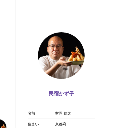
民宿かず子
名前
村岡 信之
住まい
京都府