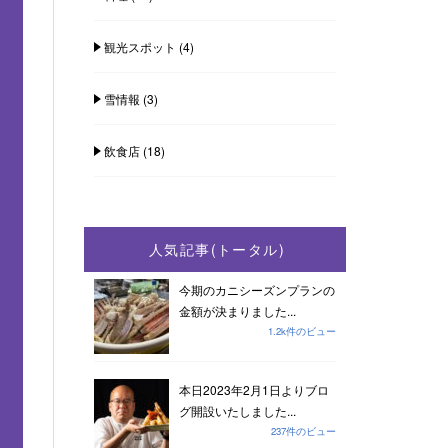
観光スポット
(4)
雪情報
(3)
飲食店
(18)
人気記事(トータル)
今期のカニシーズンプランの
金額が決まりました...
1.2k件のビュー
本日2023年2月1日よりブロ
グ開設いたしました...
237件のビュー