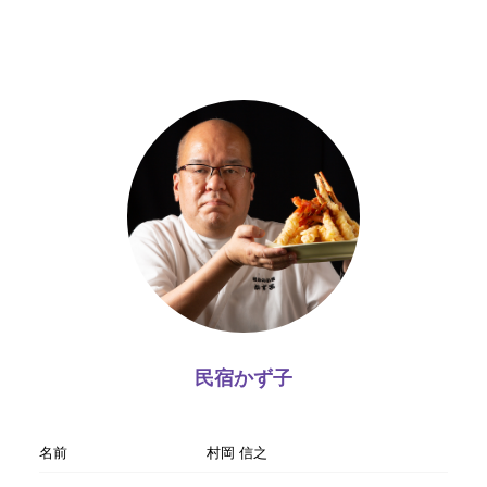
民宿かず子
名前
村岡 信之