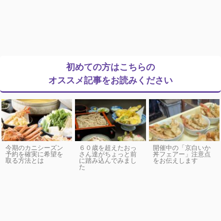
初めての方はこちらの
オススメ記事をお読みください
今期のカニシーズン
６０歳を超えたおっ
開催中の「京白いか
予約を確実に希望を
さん達がちょっと前
丼フェアー」注意点
取る方法とは
に踏み込んでみまし
をお伝えします
た