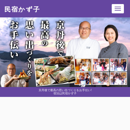
民宿かず子
Toggl
navig
京丹後で最高の思い出づくりをお手伝い!
宿泊は民宿かず子