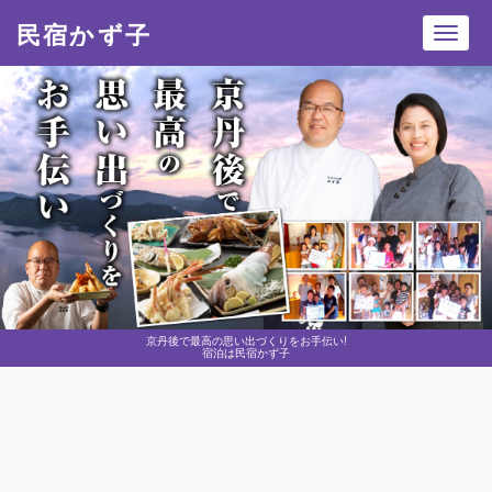
民宿かず子
Toggl
navig
京丹後で最高の思い出づくりをお手伝い!
宿泊は民宿かず子