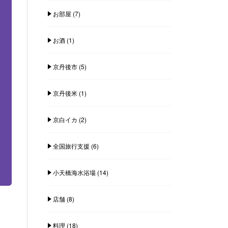
お部屋
(7)
お酒
(1)
京丹後市
(5)
京丹後米
(1)
京白イカ
(2)
全国旅行支援
(6)
小天橋海水浴場
(14)
店舗
(8)
料理
(18)