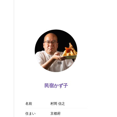
民宿かず子
名前
村岡 信之
住まい
京都府