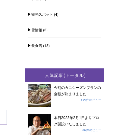
観光スポット
(4)
雪情報
(3)
飲食店
(18)
人気記事(トータル)
今期のカニシーズンプランの
金額が決まりました...
1.2k件のビュー
本日2023年2月1日よりブロ
グ開設いたしました...
237件のビュー