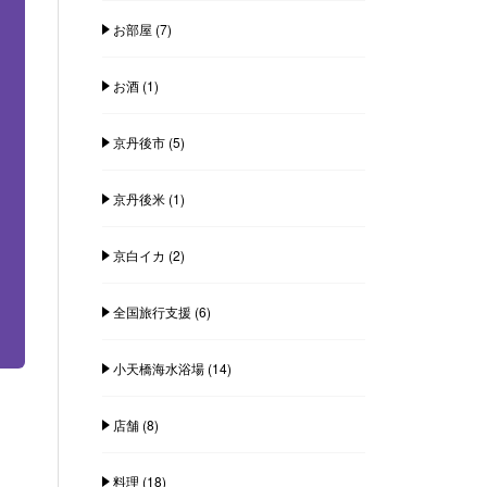
お部屋
(7)
お酒
(1)
京丹後市
(5)
京丹後米
(1)
京白イカ
(2)
全国旅行支援
(6)
小天橋海水浴場
(14)
店舗
(8)
料理
(18)