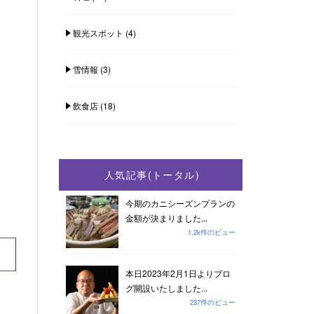
観光スポット
(4)
雪情報
(3)
飲食店
(18)
人気記事(トータル)
今期のカニシーズンプランの
金額が決まりました...
1.2k件のビュー
本日2023年2月1日よりブロ
グ開設いたしました...
237件のビュー