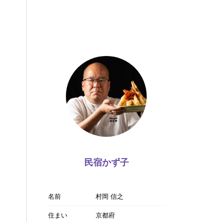
民宿かず子
名前
村岡 信之
住まい
京都府