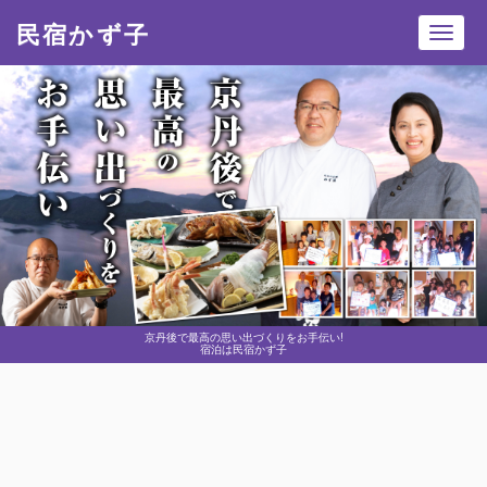
民宿かず子
Toggl
navig
京丹後で最高の思い出づくりをお手伝い!
宿泊は民宿かず子