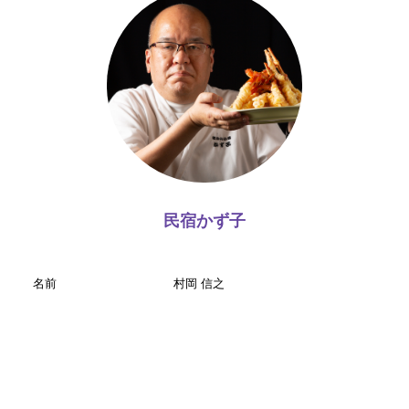
民宿かず子
名前
村岡 信之
住まい
京都府
Profile
1966年10月生まれ