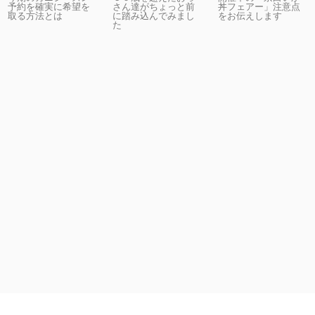
予約を確実に希望を
さん達がちょっと前
丼フェアー」注意点
取る方法とは
に踏み込んでみまし
をお伝えします
た