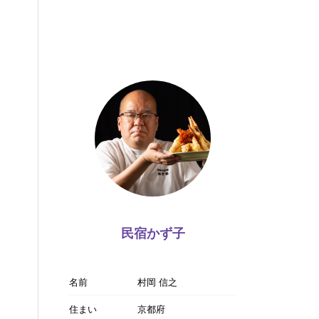
民宿かず子
名前
村岡 信之
住まい
京都府