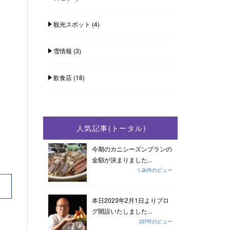
観光スポット
(4)
雪情報
(3)
飲食店
(18)
人気記事(トータル)
今期のカニシーズンプランの
金額が決まりました...
1.2k件のビュー
本日2023年2月1日よりブロ
グ開設いたしました...
237件のビュー