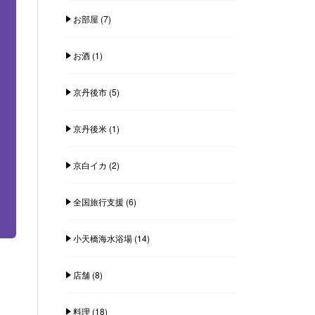
お部屋
(7)
お酒
(1)
京丹後市
(5)
京丹後米
(1)
京白イカ
(2)
全国旅行支援
(6)
小天橋海水浴場
(14)
店舗
(8)
料理
(18)