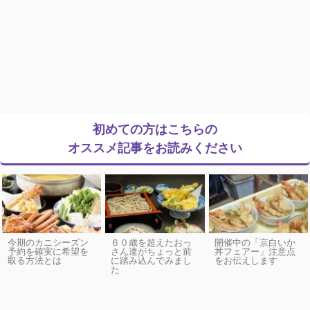
初めての方はこちらの
オススメ記事をお読みください
今期のカニシーズン
６０歳を超えたおっ
開催中の「京白いか
予約を確実に希望を
さん達がちょっと前
丼フェアー」注意点
取る方法とは
に踏み込んでみまし
をお伝えします
た