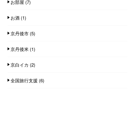
お部屋
(7)
お酒
(1)
京丹後市
(5)
京丹後米
(1)
京白イカ
(2)
全国旅行支援
(6)
小天橋海水浴場
(14)
店舗
(8)
料理
(18)