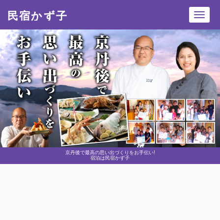
民宿かず子
Toggl
navig
京丹後で最高の思い出づくりをお手伝い!
宿泊は民宿かず子