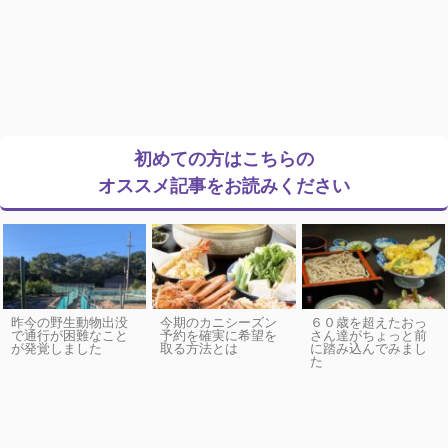
初めての方はこちらの
オススメ記事をお読みください
昨今の野生動物出没
今期のカニシーズン
６０歳を超えたおっ
で通行が困難なこと
予約を確実に希望を
さん達がちょっと前
が発覚しました
取る方法とは
に踏み込んでみまし
た