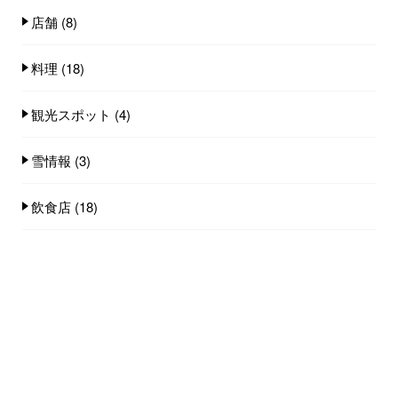
店舗
(8)
料理
(18)
観光スポット
(4)
雪情報
(3)
飲食店
(18)
人気記事(トータル)
今期のカニシーズンプランの金額が決まりま
した...
1.2k件のビュー