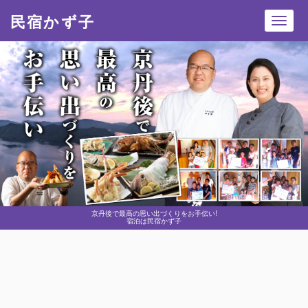
民宿かず子
Toggl
navig
京丹後で最高の思い出づくりをお手伝い!
宿泊は民宿かず子