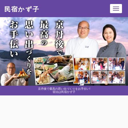
民宿かず子
Toggl
navig
京丹後で最高の思い出づくりをお手伝い!
宿泊は民宿かず子