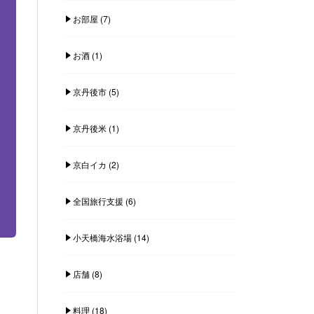
お部屋
(7)
お酒
(1)
京丹後市
(5)
京丹後米
(1)
京白イカ
(2)
全国旅行支援
(6)
小天橋海水浴場
(14)
店舗
(8)
料理
(18)