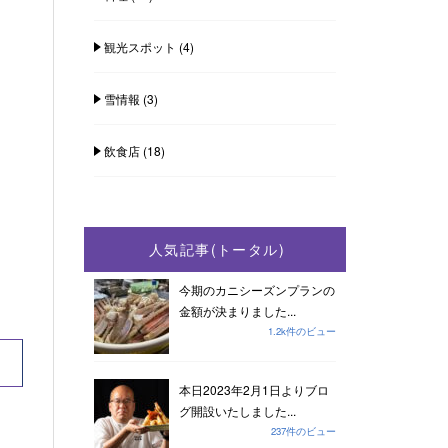
観光スポット
(4)
雪情報
(3)
飲食店
(18)
人気記事(トータル)
今期のカニシーズンプランの
金額が決まりました...
1.2k件のビュー
本日2023年2月1日よりブロ
グ開設いたしました...
237件のビュー