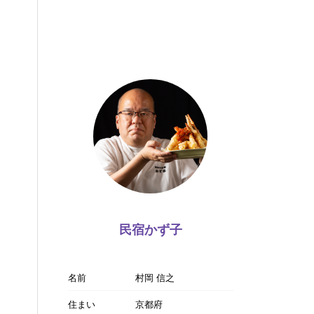
民宿かず子
名前
村岡 信之
住まい
京都府