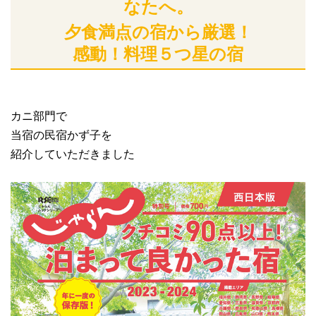
なたへ。
夕食満点の宿から厳選！
感動！料理５つ星の宿
カニ部門で
当宿の民宿かず子を
紹介していただきました