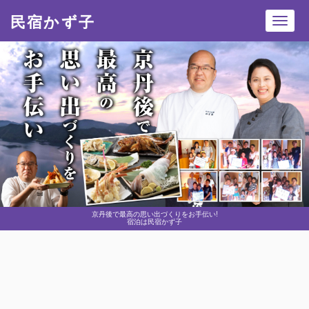
民宿かず子
Toggl
navig
京丹後で最高の思い出づくりをお手伝い!
宿泊は民宿かず子