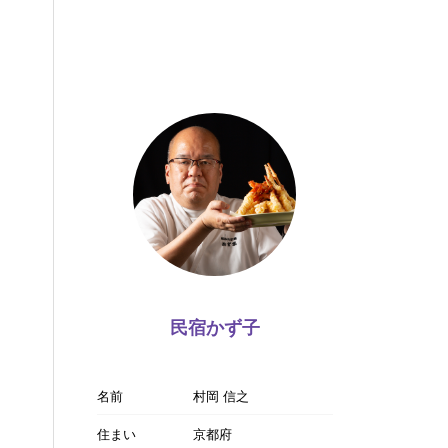
民宿かず子
名前
村岡 信之
住まい
京都府