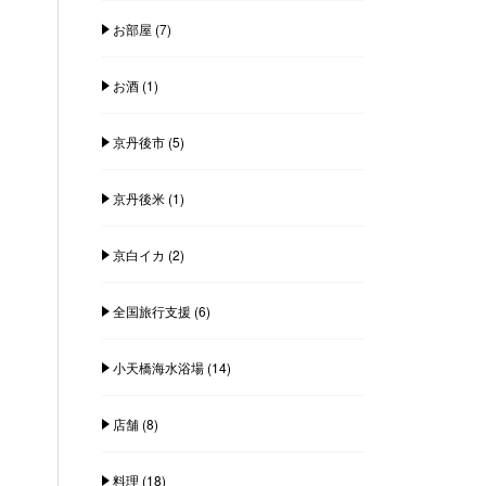
お部屋
(7)
お酒
(1)
京丹後市
(5)
京丹後米
(1)
京白イカ
(2)
全国旅行支援
(6)
小天橋海水浴場
(14)
店舗
(8)
料理
(18)