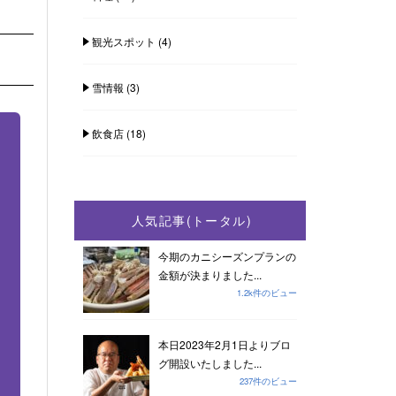
観光スポット
(4)
雪情報
(3)
飲食店
(18)
人気記事(トータル)
今期のカニシーズンプランの
金額が決まりました...
1.2k件のビュー
本日2023年2月1日よりブロ
グ開設いたしました...
237件のビュー