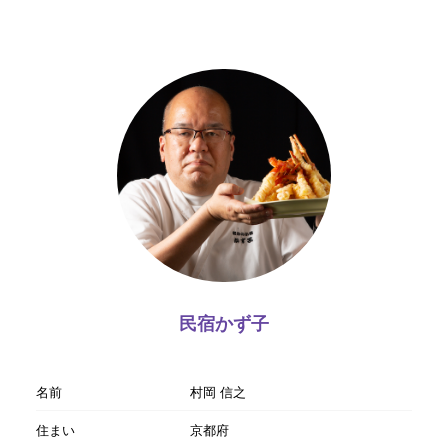
民宿かず子
名前
村岡 信之
住まい
京都府