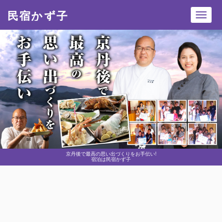
民宿かず子
Toggl
navig
京丹後で最高の思い出づくりをお手伝い!
宿泊は民宿かず子