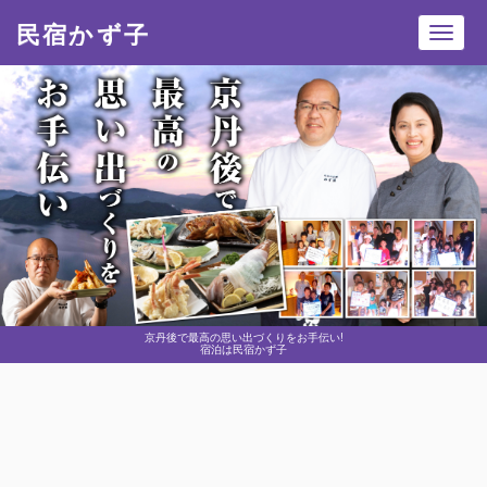
民宿かず子
Toggl
navig
京丹後で最高の思い出づくりをお手伝い!
宿泊は民宿かず子