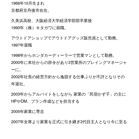
1966年10月生まれ
京都府京丹後市在住。
久美浜高校、大阪経済大学経済学部部卒業後
1990年（株）キタガワに就職。
アウトドアショップでアウトドアグッズ販売員として勤務。
1997年退職
1998年からホンダカーディーラーで営業マンとして勤務。
2000年に本社からの辞令があり3営業所のプレイングマネージャ
ーに。
2002年社長の経営方針から逸脱する仕事ぶりが不評となりその
年退社。
2003年からアルバイトをしながら 家業の「民宿かず子」の主に
HPやDM、プラン作成などを担当する
2005年家業に専念
2007年女将より家業を正式に引き継ぎ2代目主人となり今に至る