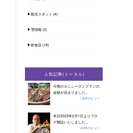
観光スポット
(4)
雪情報
(3)
飲食店
(18)
人気記事(トータル)
今期のカニシーズンプランの
金額が決まりました...
1.2k件のビュー
本日2023年2月1日よりブロ
グ開設いたしました...
237件のビュー