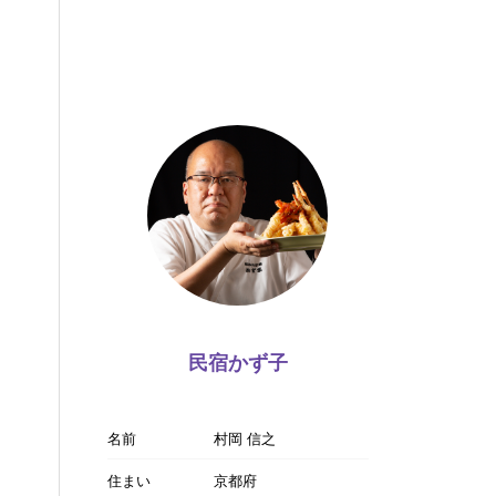
民宿かず子
名前
村岡 信之
住まい
京都府