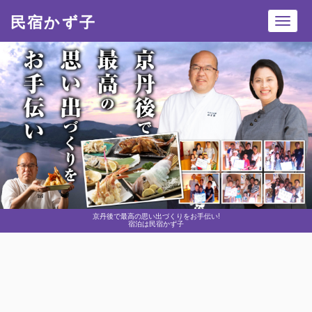
民宿かず子
Toggl
navig
京丹後で最高の思い出づくりをお手伝い!
宿泊は民宿かず子