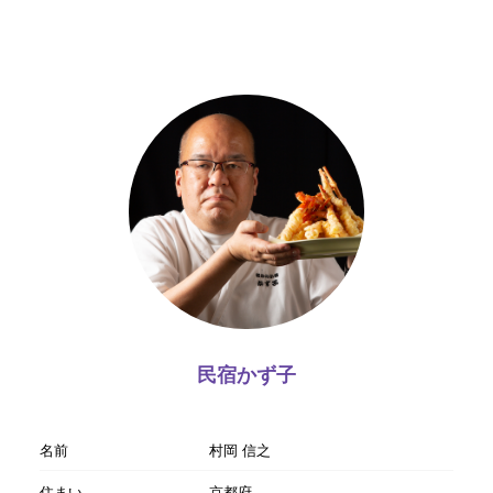
民宿かず子
名前
村岡 信之
住まい
京都府