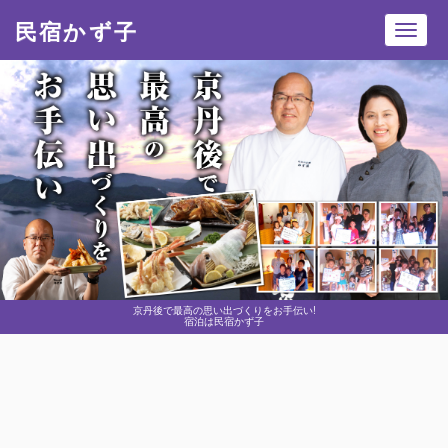
民宿かず子
Toggl
navig
京丹後で最高の思い出づくりをお手伝い!
宿泊は民宿かず子