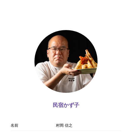
民宿かず子
名前
村岡 信之