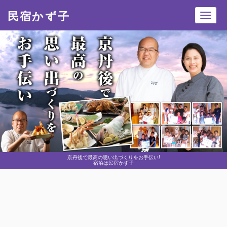
民宿かず子
Toggl
navig
京丹後で最高の思い出づくりをお手伝い!
宿泊は民宿かず子