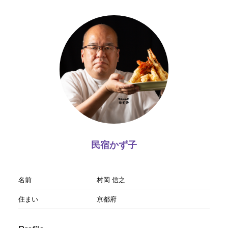
民宿かず子
名前
村岡 信之
住まい
京都府