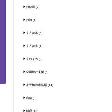
お部屋
(7)
お酒
(1)
京丹後市
(5)
京丹後米
(1)
京白イカ
(2)
全国旅行支援
(6)
小天橋海水浴場
(14)
店舗
(8)
料理
(18)