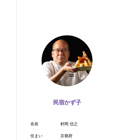
民宿かず子
名前
村岡 信之
住まい
京都府