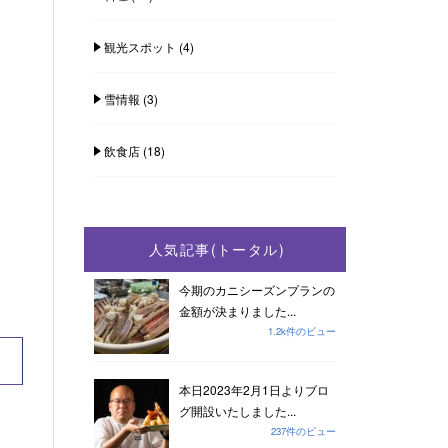
観光スポット
(4)
雪情報
(3)
飲食店
(18)
人気記事(トータル)
今期のカニシーズンプランの
金額が決まりました...
1.2k件のビュー
本日2023年2月1日よりブロ
グ開設いたしました...
237件のビュー